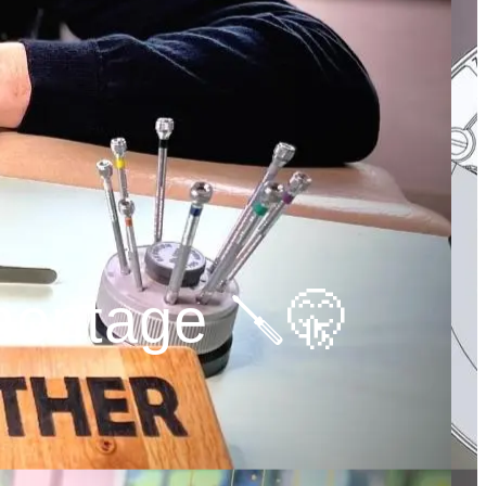
montage 🪛🤫