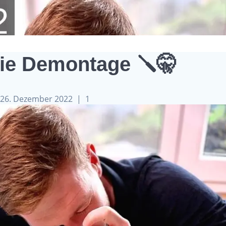
Die Demontage 🪛🤫
26. Dezember 2022
|
1