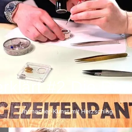
rklärt #2 Die De
Uhrmacher-Kunst mit Herzschlag