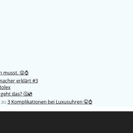
en musst. 😲⌚
acher erklärt #3
Rolex
 geht das? 🤔💿
zu
3 Komplikationen bei Luxusuhren 🤫⌚