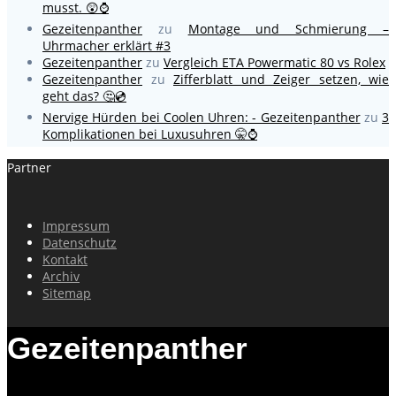
musst. 😲⌚
Gezeitenpanther
zu
Montage und Schmierung –
Uhrmacher erklärt #3
Gezeitenpanther
zu
Vergleich ETA Powermatic 80 vs Rolex
Gezeitenpanther
zu
Zifferblatt und Zeiger setzen, wie
geht das? 🤔💿
Nervige Hürden bei Coolen Uhren: - Gezeitenpanther
zu
3
Komplikationen bei Luxusuhren 🤫⌚
Partner
Impressum
Datenschutz
Kontakt
Archiv
Sitemap
Gezeitenpanther