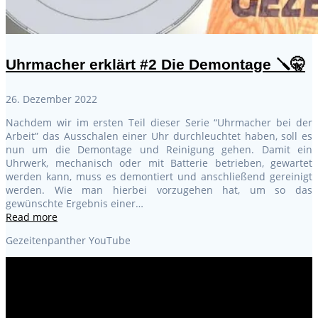
Uhrmacher erklärt #2 Die Demontage 🪛🤫
26. Dezember 2022
Nachdem wir im ersten Teil dieser Serie “Uhrmacher bei der
Arbeit” das Ausschalen einer Uhr durchleuchtet haben, soll es
nun um die Demontage und Reinigung gehen. Damit ein
Uhrwerk, mechanisch oder mit Batterie betrieben, gewartet
werden kann, muss es demontiert und anschließend gereinigt
werden. Wie man hierbei vorzugehen hat, um so das
gewünschte Ergebnis einer…
Read more
Gezeitenpanther YouTube