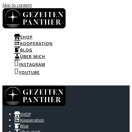
Skip to content
SHOP
KOOPERATION
BLOG
ÜBER MICH
INSTAGRAM
YOUTUBE
SHOP
Kooperation
Blog
Über mich