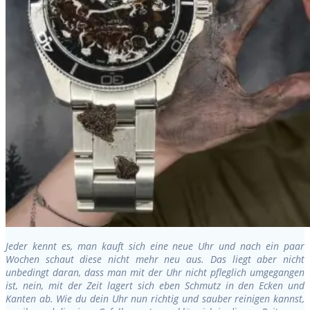
Jeder kennt es, man kauft sich eine neue Uhr und nach ein paar
Wochen schaut diese nicht mehr neu aus. Das liegt aber nicht
unbedingt daran, dass man mit der Uhr nicht pfleglich umgegangen
ist, nein, mit der Zeit lagert sich eben Schmutz in den Ecken und
Kanten ab. Wie du dein Uhr nun richtig und sauber reinigen kannst,