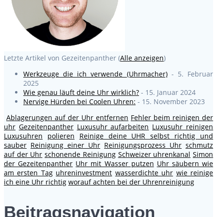
Letzte Artikel von Gezeitenpanther
(
Alle anzeigen
)
Werkzeuge die ich verwende (Uhrmacher)
- 5. Februar
2025
Wie genau läuft deine Uhr wirklich?
- 15. Januar 2024
Nervige Hürden bei Coolen Uhren:
- 15. November 2023
Ablagerungen auf der Uhr entfernen
Fehler beim reinigen der
uhr
Gezeitenpanther
Luxusuhr aufarbeiten
Luxusuhr reinigen
Luxusuhren
polieren
Reinige deine UHR selbst richtig und
sauber
Reinigung einer Uhr
Reinigungsprozess Uhr
schmutz
auf der Uhr
schonende Reinigung
Schweizer uhrenkanal
Simon
der Gezeitenpanther
Uhr mit Wasser putzen
Uhr säubern wie
am ersten Tag
uhreninvestment
wasserdichte uhr
wie reinige
ich eine Uhr richtig
worauf achten bei der Uhrenreinigung
Beitragsnavigation