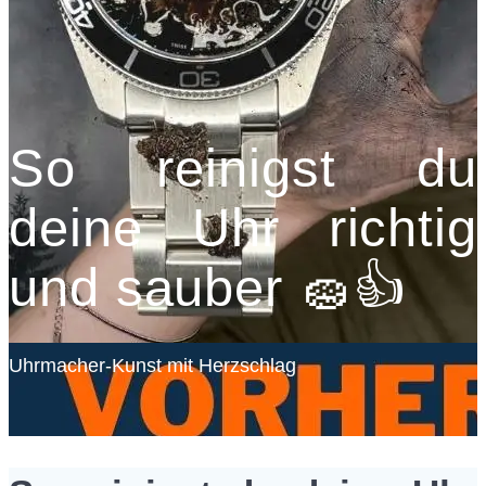
So reinigst du
deine Uhr richtig
und sauber 🧽👍
Uhrmacher-Kunst mit Herzschlag