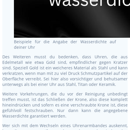
Beispiele für die Angabe der Wasserdichte auf
deiner Uhr
Des Weiteren musst du bedenken, dass Uhren, die aus
Edelmetall wie etwa Gold sind, empfindlicher gegen Kratzer
sind. Speziell Gold ist ein weicheres Material als Stahl und kann
verkratzen, wenn man mit zu viel Druck Schmutzpartikel auf der
Oberfläche verreibt. Sei hier also vorsichtiger und behutsamer
unterwegs als bei einer Uhr aus Stahl, Titan oder Keramik.
Weitere Vorkehrungen, die du vor der Reinigung unbedingt
treffen musst, ist das Schließen der Krone, also diese komplett
hineindrücken und sofern es eine verschraubte Krone ist, diese
gefühlvoll festschrauben. Nur dann kann die angegebene
Wasserdichte garantiert werden.
Wer sich mit dem Wechseln eines Uhrenarmbandes auskennt,