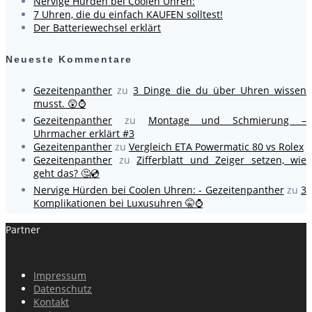
Nervige Hürden bei Coolen Uhren:
7 Uhren, die du einfach KAUFEN solltest!
Der Batteriewechsel erklärt
Neueste Kommentare
Gezeitenpanther
zu
3 Dinge die du über Uhren wissen
musst. 😲⌚
Gezeitenpanther
zu
Montage und Schmierung –
Uhrmacher erklärt #3
Gezeitenpanther
zu
Vergleich ETA Powermatic 80 vs Rolex
Gezeitenpanther
zu
Zifferblatt und Zeiger setzen, wie
geht das? 🤔💿
Nervige Hürden bei Coolen Uhren: - Gezeitenpanther
zu
3
Komplikationen bei Luxusuhren 🤫⌚
Partner
Impressum
Datenschutz
Kontakt