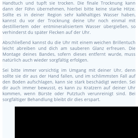
Handtuch und tupft sie trocken. Die finale Trocknung kann
dann der Föhn übernehmen, hierbei bitte keine starke Hitze.
Sollte es in deiner Region sehr kalkhaltiges Wasser haben,
kannst du vor der Trocknung deine Uhr noch einmal mit
destilliertem oder entmineralisiertem Wasser übergießen, so
verhinderst du später Flecken auf der Uhr.
Abschließend kannst du die Uhr mit einem weichen Brillentuch
leicht abreiben und dich am sauberen Glanz erfreuen. Die
Montage deines Bandes, sofern dieses entfernt wurde, muss
natürlich auch wieder sorgfältig erfolgen.
Sei bitte immer vorsichtig im Umgang mit deiner Uhr, denn
sollte sie dir aus der Hand fallen, und im schlimmsten Fall auf
den Boden aufschlagen, kann sie stark beschädigt werden. Sei
dir auch immer bewusst, es kann zu Kratzern auf deiner Uhr
kommen, wenn Bürste oder Putztuch verunreinigt sind. Bei
sorgfältiger Behandlung bleibt dir dies erspart.