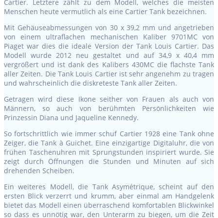
Cartier. Letztere zählt zu dem Modell, welches die meisten
Menschen heute vermutlich als eine Cartier Tank bezeichnen.
Mit Gehäuseabmessungen von 30 x 39,2 mm und angetrieben
von einem ultraflachen mechanischen Kaliber 9701MC von
Piaget war dies die ideale Version der Tank Louis Cartier. Das
Modell wurde 2012 neu gestaltet und auf 34,9 x 40,4 mm
vergrößert und ist dank des Kalibers 430MC die flachste Tank
aller Zeiten. Die Tank Louis Cartier ist sehr angenehm zu tragen
und wahrscheinlich die diskreteste Tank aller Zeiten.
Getragen wird diese Ikone seither von Frauen als auch von
Männern, so auch von berühmten Persönlichkeiten wie
Prinzessin Diana und Jaqueline Kennedy.
So fortschrittlich wie immer schuf Cartier 1928 eine Tank ohne
Zeiger, die Tank à Guichet. Eine einzigartige Digitaluhr, die von
frühen Taschenuhren mit Sprungstunden inspiriert wurde. Sie
zeigt durch Öffnungen die Stunden und Minuten auf sich
drehenden Scheiben.
Ein weiteres Modell, die Tank Asymétrique, scheint auf den
ersten Blick verzerrt und krumm, aber einmal am Handgelenk
bietet das Modell einen überraschend komfortablen Blickwinkel
so dass es unnötig war, den Unterarm zu biegen, um die Zeit