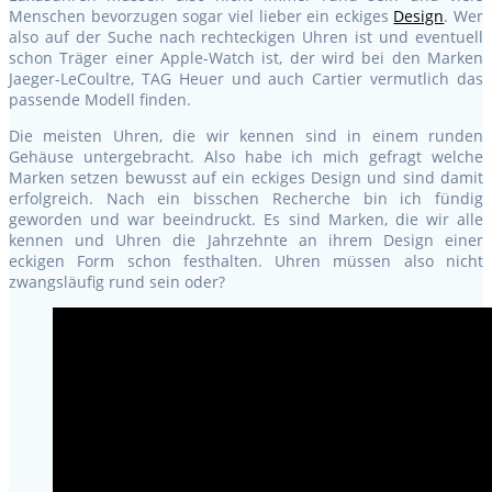
Menschen bevorzugen sogar viel lieber ein eckiges
Design
. Wer
also auf der Suche nach rechteckigen Uhren ist und eventuell
schon Träger einer Apple-Watch ist, der wird bei den Marken
Jaeger-LeCoultre, TAG Heuer und auch Cartier vermutlich das
passende Modell finden.
Die meisten Uhren, die wir kennen sind in einem runden
Gehäuse untergebracht. Also habe ich mich gefragt welche
Marken setzen bewusst auf ein eckiges Design und sind damit
erfolgreich. Nach ein bisschen Recherche bin ich fündig
geworden und war beeindruckt. Es sind Marken, die wir alle
kennen und Uhren die Jahrzehnte an ihrem Design einer
eckigen Form schon festhalten. Uhren müssen also nicht
zwangsläufig rund sein oder?