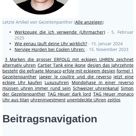
Letzte Artikel von Gezeitenpanther
(
Alle anzeigen
)
Werkzeuge die ich verwende (Uhrmacher)
- 5. Februar
2025
Wie genau läuft deine Uhr wirklich?
- 15. Januar 2024
Nervige Hürden bei Coolen Uhren:
- 15. November 2023
3 Marken die grosser ERFOLG mit eckigen UHREN zeichnet
alternativ uhren
Cartier Tank eine ikone
design das Jahrzehnte
besteht
die gefragte Monaco
erfolg mit eckigem design
formel 1
Gezeitenpanther
jaeger le coultre und die reverso
jetzt eine
eckige Uhr kaufen
Luxusuhren
Mondphase in einer reverso
müssen uhren immer rund sein
Schweizer uhrenkanal
Simon
der Gezeitenpanther
TAG Heuer dark lord
TAG Heuer monaco
Uhr aus titan
uhreninvestment
unentdeckte Uhren
zeitlos
Beitragsnavigation