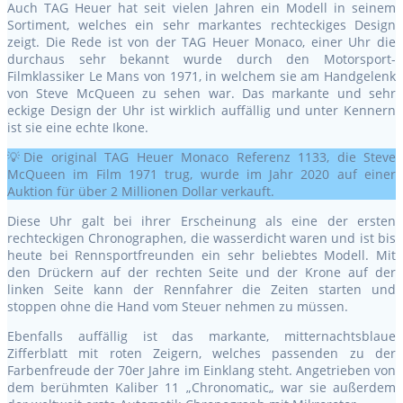
Auch TAG Heuer hat seit vielen Jahren ein Modell in seinem
Sortiment, welches ein sehr markantes rechteckiges Design
zeigt. Die Rede ist von der TAG Heuer Monaco, einer Uhr die
durchaus sehr bekannt wurde durch den Motorsport-
Filmklassiker Le Mans von 1971, in welchem sie am Handgelenk
von Steve McQueen zu sehen war. Das markante und sehr
eckige Design der Uhr ist wirklich auffällig und unter Kennern
ist sie eine echte Ikone.
💡Die original TAG Heuer Monaco Referenz 1133, die Steve
McQueen im Film 1971 trug, wurde im Jahr 2020 auf einer
Auktion für über 2 Millionen Dollar verkauft.
Diese Uhr galt bei ihrer Erscheinung als eine der ersten
rechteckigen Chronographen, die wasserdicht waren und ist bis
heute bei Rennsportfreunden ein sehr beliebtes Modell. Mit
den Drückern auf der rechten Seite und der Krone auf der
linken Seite kann der Rennfahrer die Zeiten starten und
stoppen ohne die Hand vom Steuer nehmen zu müssen.
Ebenfalls auffällig ist das markante, mitternachtsblaue
Zifferblatt mit roten Zeigern, welches passenden zu der
Farbenfreude der 70er Jahre im Einklang steht. Angetrieben von
dem berühmten Kaliber 11 „Chronomatic„ war sie außerdem