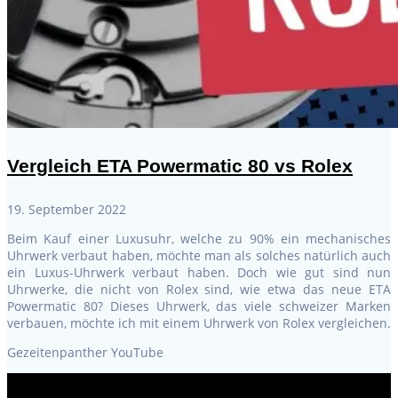
Vergleich ETA Powermatic 80 vs Rolex
19. September 2022
Beim Kauf einer Luxusuhr, welche zu 90% ein mechanisches
Uhrwerk verbaut haben, möchte man als solches natürlich auch
ein Luxus-Uhrwerk verbaut haben. Doch wie gut sind nun
Uhrwerke, die nicht von Rolex sind, wie etwa das neue ETA
Powermatic 80? Dieses Uhrwerk, das viele schweizer Marken
verbauen, möchte ich mit einem Uhrwerk von Rolex vergleichen.
Gezeitenpanther YouTube