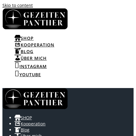
Skip to content
SHOP
KOOPERATION
BLOG
ÜBER MICH
INSTAGRAM
YOUTUBE
SHOP
Kooperation
Blog
Über mich