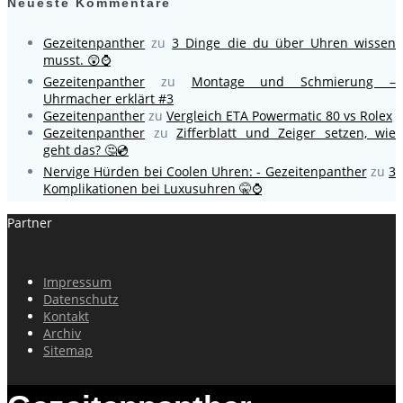
Neueste Kommentare
Gezeitenpanther
zu
3 Dinge die du über Uhren wissen
musst. 😲⌚
Gezeitenpanther
zu
Montage und Schmierung –
Uhrmacher erklärt #3
Gezeitenpanther
zu
Vergleich ETA Powermatic 80 vs Rolex
Gezeitenpanther
zu
Zifferblatt und Zeiger setzen, wie
geht das? 🤔💿
Nervige Hürden bei Coolen Uhren: - Gezeitenpanther
zu
3
Komplikationen bei Luxusuhren 🤫⌚
Partner
Impressum
Datenschutz
Kontakt
Archiv
Sitemap