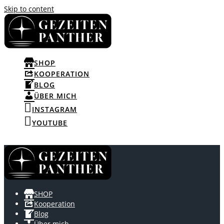
Skip to content
SHOP
KOOPERATION
BLOG
ÜBER MICH
INSTAGRAM
YOUTUBE
SHOP
Kooperation
Blog
Über mich