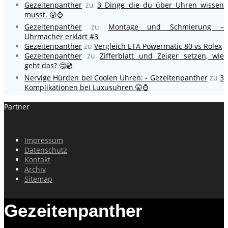
Gezeitenpanther
zu
3 Dinge die du über Uhren wissen
musst. 😲⌚
Gezeitenpanther
zu
Montage und Schmierung –
Uhrmacher erklärt #3
Gezeitenpanther
zu
Vergleich ETA Powermatic 80 vs Rolex
Gezeitenpanther
zu
Zifferblatt und Zeiger setzen, wie
geht das? 🤔💿
Nervige Hürden bei Coolen Uhren: - Gezeitenpanther
zu
3
Komplikationen bei Luxusuhren 🤫⌚
Partner
Impressum
Datenschutz
Kontakt
Archiv
Sitemap
Gezeitenpanther