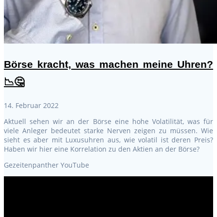
Börse kracht, was machen meine Uhren?
📉🤔
14. Februar 2022
Aktuell sehen wir an der Börse eine hohe Volatilität, was für
viele Anleger bedeutet starke Nerven zeigen zu müssen. Wie
sieht es aber mit Luxusuhren aus, wie volatil ist deren Preis?
Haben wir hier eine Korrelation zu den Aktien an der Börse?
Gezeitenpanther YouTube