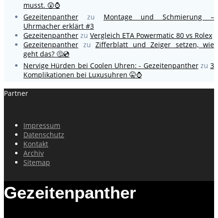
musst. 😲⌚
Gezeitenpanther
zu
Montage und Schmierung –
Uhrmacher erklärt #3
Gezeitenpanther
zu
Vergleich ETA Powermatic 80 vs Rolex
Gezeitenpanther
zu
Zifferblatt und Zeiger setzen, wie
geht das? 🤔💿
Nervige Hürden bei Coolen Uhren: - Gezeitenpanther
zu
3
Komplikationen bei Luxusuhren 🤫⌚
Partner
Impressum
Datenschutz
Kontakt
Archiv
Sitemap
Gezeitenpanther