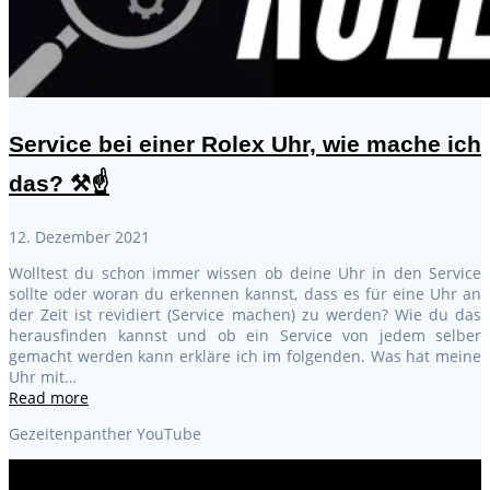
Service bei einer Rolex Uhr, wie mache ich
das? ⚒️☝️
12. Dezember 2021
Wolltest du schon immer wissen ob deine Uhr in den Service
sollte oder woran du erkennen kannst, dass es für eine Uhr an
der Zeit ist revidiert (Service machen) zu werden? Wie du das
herausfinden kannst und ob ein Service von jedem selber
gemacht werden kann erkläre ich im folgenden. Was hat meine
Uhr mit…
Read more
Gezeitenpanther YouTube