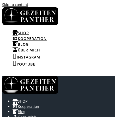
Skip to content
SHOP
KOOPERATION
BLOG
ÜBER MICH
INSTAGRAM
YOUTUBE
SHOP
Kooperation
Blog
Über mich