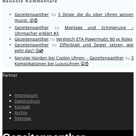
Neueste Kommentare
Gezeitenpanther
zu
3 Dinge die du über Uhren wissen
musst. 😲⌚
Gezeitenpanther
zu
Montage und Schmierung –
Uhrmacher erklärt #3
Gezeitenpanther
zu
Vergleich ETA Powermatic 80 vs Rolex
Gezeitenpanther
zu
Zifferblatt und Zeiger setzen, wie
geht das? 🤔💿
Nervige Hürden bei Coolen Uhren: - Gezeitenpanther
zu
3
Komplikationen bei Luxusuhren 🤫⌚
Partner
Impressum
Datenschutz
Kontakt
Archiv
Sitemap