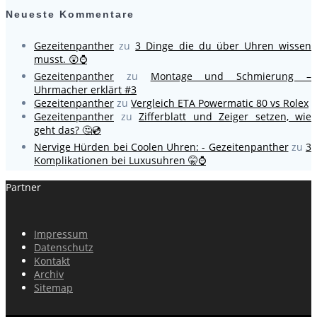
Neueste Kommentare
Gezeitenpanther
zu
3 Dinge die du über Uhren wissen
musst. 😲⌚
Gezeitenpanther
zu
Montage und Schmierung –
Uhrmacher erklärt #3
Gezeitenpanther
zu
Vergleich ETA Powermatic 80 vs Rolex
Gezeitenpanther
zu
Zifferblatt und Zeiger setzen, wie
geht das? 🤔💿
Nervige Hürden bei Coolen Uhren: - Gezeitenpanther
zu
3
Komplikationen bei Luxusuhren 🤫⌚
Partner
Impressum
Datenschutz
Kontakt
Archiv
Sitemap