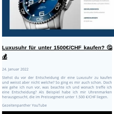
Luxusuhr für unter 1500€/CHF kaufen? 🤔
💰
24. Januar 2022
Stehst du vor der Entscheidung dir eine Luxusuhr zu kaufen
und weisst aber nicht welche? So ging es mir auch schon. Doch
wie gehe ich nun vor, was beachte ich und wonach treffe ich
eine Entscheidung? Als Beispiel habe ich mir Uhrenmarken
herausgesucht, die im Preissegment unter 1.500 €/CHF liegen.
Gezeitenpanther YouTube