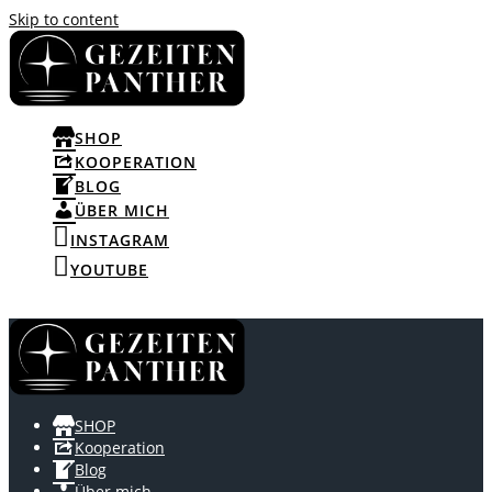
Skip to content
SHOP
KOOPERATION
BLOG
ÜBER MICH
INSTAGRAM
YOUTUBE
SHOP
Kooperation
Blog
Über mich