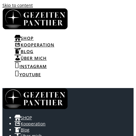
Skip to content
SHOP
KOOPERATION
BLOG
ÜBER MICH
INSTAGRAM
YOUTUBE
SHOP
Kooperation
Blog
Über mich