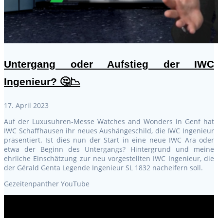
Untergang oder Aufstieg der IWC
Ingenieur? 🤔📉
17. April 2023
Auf der Luxusuhren-Messe Watches and Wonders in Genf hat
IWC Schaffhausen ihr neues Aushängeschild, die IWC Ingenieur
präsentiert. Ist dies nun der Start in eine neue IWC Ära oder
etwa der Beginn des Untergangs? Hintergrund und meine
ehrliche Einschätzung zur neu vorgestellten IWC Ingenieur, die
der Gérald Genta Legende Ingenieur SL 1832 nacheifern soll.
Gezeitenpanther YouTube