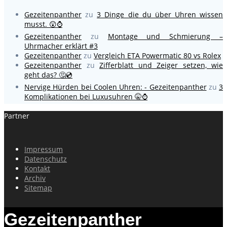
Gezeitenpanther
zu
3 Dinge die du über Uhren wissen
musst. 😲⌚
Gezeitenpanther
zu
Montage und Schmierung –
Uhrmacher erklärt #3
Gezeitenpanther
zu
Vergleich ETA Powermatic 80 vs Rolex
Gezeitenpanther
zu
Zifferblatt und Zeiger setzen, wie
geht das? 🤔💿
Nervige Hürden bei Coolen Uhren: - Gezeitenpanther
zu
3
Komplikationen bei Luxusuhren 🤫⌚
Partner
Impressum
Datenschutz
Kontakt
Archiv
Sitemap
Gezeitenpanther