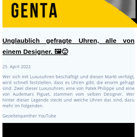
Unglaublich gefragte Uhren, alle von
einem Designer. 🖼🙂
25. April 2022
Wer sich mit Luxusuhren beschäftigt und diesen Markt verfolgt,
wird schnell feststellen, dass es Uhren gibt, die enorm gefragt
sind. Zwei dieser Luxusuhren, eine von Patek Philippe und eine
von Audemars Piguet, stammen vom selben Designer. Wer
hinter dieser Legende steckt und welche Uhren das sind, dazu
mehr im Folgenden.
Gezeitenpanther YouTube