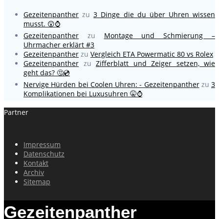
Gezeitenpanther
zu
3 Dinge die du über Uhren wissen
musst. 😲⌚
Gezeitenpanther
zu
Montage und Schmierung –
Uhrmacher erklärt #3
Gezeitenpanther
zu
Vergleich ETA Powermatic 80 vs Rolex
Gezeitenpanther
zu
Zifferblatt und Zeiger setzen, wie
geht das? 🤔💿
Nervige Hürden bei Coolen Uhren: - Gezeitenpanther
zu
3
Komplikationen bei Luxusuhren 🤫⌚
Partner
Impressum
Datenschutz
Kontakt
Archiv
Sitemap
Gezeitenpanther