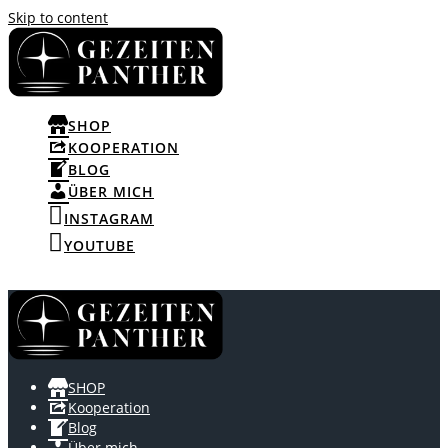
Skip to content
SHOP
KOOPERATION
BLOG
ÜBER MICH
INSTAGRAM
YOUTUBE
SHOP
Kooperation
Blog
Über mich