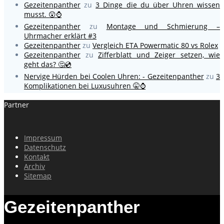
Gezeitenpanther
zu
3 Dinge die du über Uhren wissen
musst. 😲⌚
Gezeitenpanther
zu
Montage und Schmierung –
Uhrmacher erklärt #3
Gezeitenpanther
zu
Vergleich ETA Powermatic 80 vs Rolex
Gezeitenpanther
zu
Zifferblatt und Zeiger setzen, wie
geht das? 🤔💿
Nervige Hürden bei Coolen Uhren: - Gezeitenpanther
zu
3
Komplikationen bei Luxusuhren 🤫⌚
Partner
Impressum
Datenschutz
Kontakt
Archiv
Sitemap
Gezeitenpanther