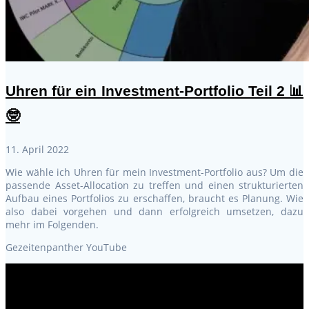
Uhren für ein Investment-Portfolio Teil 2 📊
🤓
11. April 2022
Wie wähle ich Uhren für mein Investment-Portfolio aus? Um die
passende Asset-Allocation zu treffen und einen strukturierten
Aufbau eines Portfolios zu erschaffen, braucht es Planung. Wie
also dabei vorgehen und dann erfolgreich umsetzen, dazu
mehr im Folgenden.
Gezeitenpanther YouTube