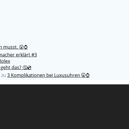
en musst. 😲⌚
acher erklärt #3
Rolex
 geht das? 🤔💿
zu
3 Komplikationen bei Luxusuhren 🤫⌚