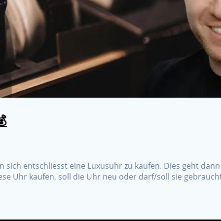
💰
 sich entschliesst eine Luxusuhr zu kaufen. Dies geht dann 
se Uhr kaufen, soll die Uhr neu oder darf/soll sie gebrauch