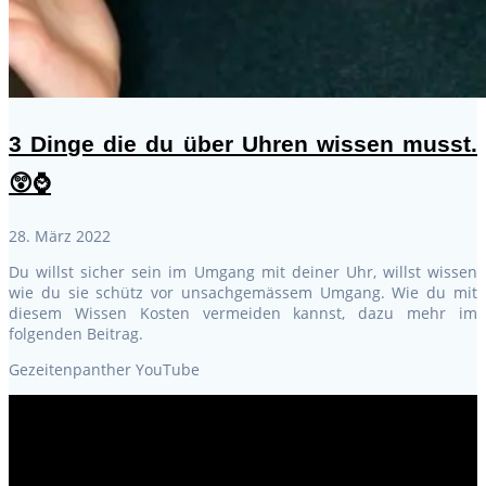
3 Dinge die du über Uhren wissen musst.
😲⌚
28. März 2022
Du willst sicher sein im Umgang mit deiner Uhr, willst wissen
wie du sie schütz vor unsachgemässem Umgang. Wie du mit
diesem Wissen Kosten vermeiden kannst, dazu mehr im
folgenden Beitrag.
Gezeitenpanther YouTube