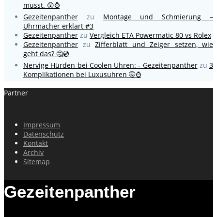
musst. 😲⌚
Gezeitenpanther
zu
Montage und Schmierung –
Uhrmacher erklärt #3
Gezeitenpanther
zu
Vergleich ETA Powermatic 80 vs Rolex
Gezeitenpanther
zu
Zifferblatt und Zeiger setzen, wie
geht das? 🤔💿
Nervige Hürden bei Coolen Uhren: - Gezeitenpanther
zu
3
Komplikationen bei Luxusuhren 🤫⌚
Partner
Impressum
Datenschutz
Kontakt
Archiv
Sitemap
Gezeitenpanther