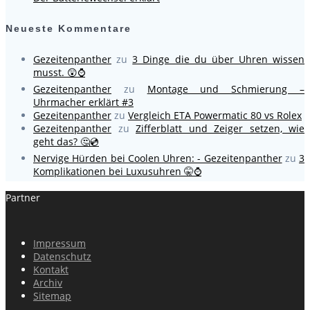
Neueste Kommentare
Gezeitenpanther
zu
3 Dinge die du über Uhren wissen
musst. 😲⌚
Gezeitenpanther
zu
Montage und Schmierung –
Uhrmacher erklärt #3
Gezeitenpanther
zu
Vergleich ETA Powermatic 80 vs Rolex
Gezeitenpanther
zu
Zifferblatt und Zeiger setzen, wie
geht das? 🤔💿
Nervige Hürden bei Coolen Uhren: - Gezeitenpanther
zu
3
Komplikationen bei Luxusuhren 🤫⌚
Partner
Impressum
Datenschutz
Kontakt
Archiv
Sitemap