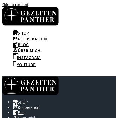
Skip to content
SHOP
KOOPERATION
BLOG
ÜBER MICH
INSTAGRAM
YOUTUBE
SHOP
Kooperation
Blog
Über mich