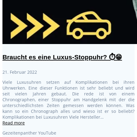
Braucht es eine Luxus-Stoppuhr? ⏱️😁
21. Februar 2022
Viele Luxusuhren setzen auf Komplikationen bei ihren
Uhrwerken. Eine dieser Funktionen ist sehr beliebt und wird
seit vielen Jahren gebaut. Die rede ist von einem
Chronographen, einer Stoppuhr am Handgelenk mit der die
unterschiedlichsten Zeiten gemessen werden können. Was
kann so ein Chronograph alles und wieso ist er so beliebt?
Komplikationen bei Luxusuhren Viele Hersteller…
Read more
Gezeitenpanther YouTube