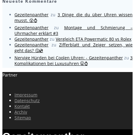
Neueste Kommentare
Gezeitenpanther
zu
3 Dinge die du über Uhren wissen
musst. 😲⌚
Gezeitenpanther
zu
Montage und Schmierung –
Uhrmacher erklärt #3
Gezeitenpanther
zu
Vergleich ETA Powermatic 80 vs Rolex
Gezeitenpanther
zu
Zifferblatt und Zeiger setzen, wie
geht das? 🤔💿
Nervige Hürden bei Coolen Uhren: - Gezeitenpanther
zu
3
Komplikationen bei Luxusuhren 🤫⌚
Partner
Impressum
Datenschutz
Kontakt
Archiv
Sitemap