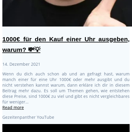
1000€ für den Kauf einer Uhr ausgeben,
warum? 💸💡
14. Dezember 2021
Wenn du dich auch schon ab und an gefragt hast, warum
manch einer für eine Uhr 1000€ oder mehr ausgibt und du
nicht verstehen kannst warum, dann erkläre ich dir in diesem
Beitrag mehr dazu. Es soll um Themen gehen, wie entstehen
diese Preise, sind 1000€ zu viel und gibt es nicht vergleichbares
für weniger…
Read more
Gezeitenpanther YouTube