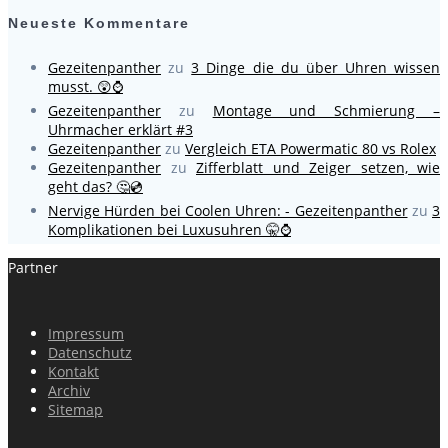
Neueste Kommentare
Gezeitenpanther
zu
3 Dinge die du über Uhren wissen
musst. 😲⌚
Gezeitenpanther
zu
Montage und Schmierung –
Uhrmacher erklärt #3
Gezeitenpanther
zu
Vergleich ETA Powermatic 80 vs Rolex
Gezeitenpanther
zu
Zifferblatt und Zeiger setzen, wie
geht das? 🤔💿
Nervige Hürden bei Coolen Uhren: - Gezeitenpanther
zu
3
Komplikationen bei Luxusuhren 🤫⌚
Partner
Impressum
Datenschutz
Kontakt
Archiv
Sitemap