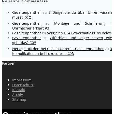
Neueste Kommentare
Gezeitenpanther
zu
3 Dinge die du über Uhren wissen
musst. 😲⌚
Gezeitenpanther
zu
Montage und Schmierung –
Uhrmacher erklärt #3
Gezeitenpanther
zu
Vergleich ETA Powermatic 80 vs Rolex
Gezeitenpanther
zu
Zifferblatt und Zeiger setzen, wie
geht das? 🤔💿
Nervige Hürden bei Coolen Uhren: - Gezeitenpanther
zu
3
Komplikationen bei Luxusuhren 🤫⌚
Partner
Impressum
Datenschutz
Kontakt
Archiv
Sitemap