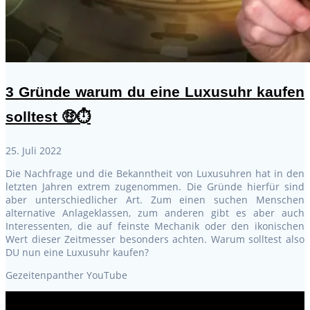
3 Gründe warum du eine Luxusuhr kaufen
solltest 🤑⏱
25. Juli 2022
Die Nachfrage und die Bekanntheit von Luxusuhren hat in den
letzten Jahren extrem zugenommen. Die Gründe hierfür sind
aber unterschiedlicher Art. Zum einen suchen Menschen
alternative Anlageklassen, zum anderen gibt es aber auch
Interessenten, die auf feinste Mechanik oder den ikonischen
Wert dieser Zeitmesser besonders achten. Warum solltest also
DU nun eine Luxusuhr kaufen?
Gezeitenpanther YouTube