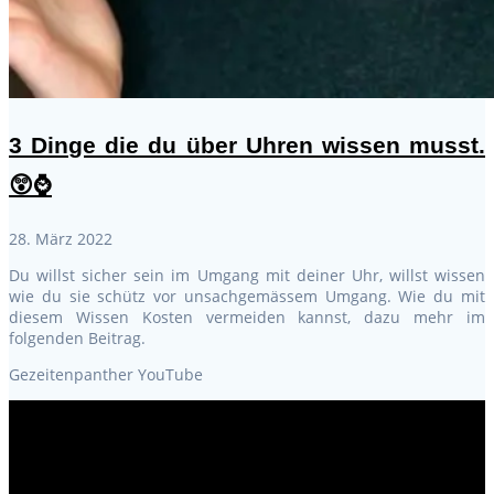
3 Dinge die du über Uhren wissen musst.
😲⌚
28. März 2022
Du willst sicher sein im Umgang mit deiner Uhr, willst wissen
wie du sie schütz vor unsachgemässem Umgang. Wie du mit
diesem Wissen Kosten vermeiden kannst, dazu mehr im
folgenden Beitrag.
Gezeitenpanther YouTube