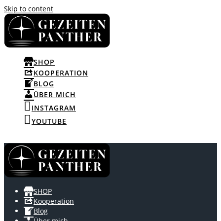
Skip to content
SHOP
KOOPERATION
BLOG
ÜBER MICH
INSTAGRAM
YOUTUBE
SHOP
Kooperation
Blog
Über mich