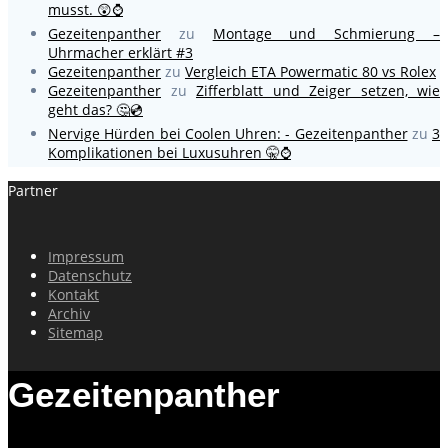
musst. 😲⌚
Gezeitenpanther
zu
Montage und Schmierung –
Uhrmacher erklärt #3
Gezeitenpanther
zu
Vergleich ETA Powermatic 80 vs Rolex
Gezeitenpanther
zu
Zifferblatt und Zeiger setzen, wie
geht das? 🤔💿
Nervige Hürden bei Coolen Uhren: - Gezeitenpanther
zu
3
Komplikationen bei Luxusuhren 🤫⌚
Partner
Impressum
Datenschutz
Kontakt
Archiv
Sitemap
Gezeitenpanther