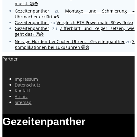
musst. 😲⌚
Gezeitenpanther
zu
Montage und Schmierung –
Uhrmacher erklärt #3
Gezeitenpanther
zu
Vergleich ETA Powermatic 80 vs Rolex
Gezeitenpanther
zu
Zifferblatt und Zeiger setzen, wie
geht das? 🤔💿
Nervige Hürden bei Coolen Uhren: - Gezeitenpanther
zu
3
Komplikationen bei Luxusuhren 🤫⌚
Partner
Impressum
Datenschutz
Kontakt
Archiv
Sitemap
Gezeitenpanther