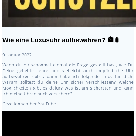
Wie eine Luxusuhr aufbewahren? 🏦🧳
9. Januar 2022
Wenn du dir schonmal einmal die Frage gestellt hast, wie Du
Deine geliebte, teure und vielleicht auch empfindliche Uhr
aufbewahren sollst, dann habe ich folgende Infos für dich:
Warum solltest du deine Uhr sicher verschliessen? Welche
Möglichkeiten gibt es dafür? Was ist am sichersten und kann
ich meine Uhren auch versichern?
Gezeitenpanther YouTube