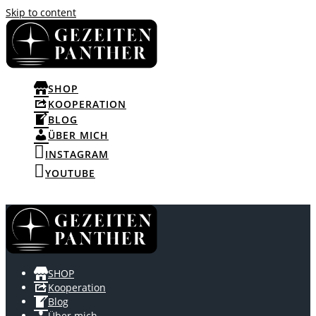
Skip to content
SHOP
KOOPERATION
BLOG
ÜBER MICH
INSTAGRAM
YOUTUBE
SHOP
Kooperation
Blog
Über mich