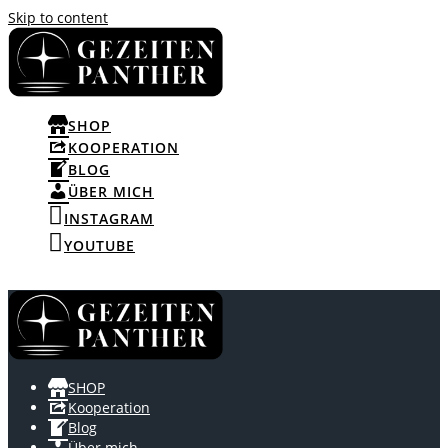
Skip to content
SHOP
KOOPERATION
BLOG
ÜBER MICH
INSTAGRAM
YOUTUBE
SHOP
Kooperation
Blog
Über mich