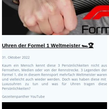
Uhren der Formel 1 Weltmeister 🏎️🏆
31. Oktober 2022
Kaum ein Mensch kennt diese 3 Persönlichkeiten nicht aus
Fernsehen, Medien oder von der Rennstrecke. 3 Legenden der
Formel 1, die in diesem Rennsport mehrfach Weltmeister waren
und vielleicht auch wieder werden. Doch was haben diese mit
Luxusuhren zu tun und was für Uhren tragen diese
Persönlichkeiten?
Gezeitenpanther YouTube