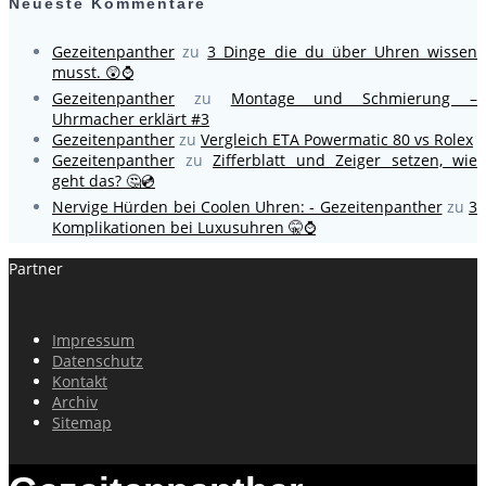
Neueste Kommentare
Gezeitenpanther
zu
3 Dinge die du über Uhren wissen
musst. 😲⌚
Gezeitenpanther
zu
Montage und Schmierung –
Uhrmacher erklärt #3
Gezeitenpanther
zu
Vergleich ETA Powermatic 80 vs Rolex
Gezeitenpanther
zu
Zifferblatt und Zeiger setzen, wie
geht das? 🤔💿
Nervige Hürden bei Coolen Uhren: - Gezeitenpanther
zu
3
Komplikationen bei Luxusuhren 🤫⌚
Partner
Impressum
Datenschutz
Kontakt
Archiv
Sitemap