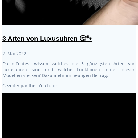
3 Arten von Luxusuhren 🤔🐾
2. Mai 2022
Du möchtest wissen welches die 3 gängigsten Arten von
Luxusuhren sind und welche Funktionen hinter diesen
Modellen stecken? Dazu mehr im heutigen Beitrag.
Gezeitenpanther YouTube