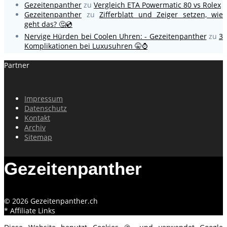
Gezeitenpanther
zu
Vergleich ETA Powermatic 80 vs Rolex
Gezeitenpanther
zu
Zifferblatt und Zeiger setzen, wie
geht das? 🤔💿
Nervige Hürden bei Coolen Uhren: - Gezeitenpanther
zu
3
Komplikationen bei Luxusuhren 🤫⌚
Partner
Impressum
Datenschutz
Kontakt
Archiv
Sitemap
Gezeitenpanther
© 2026 Gezeitenpanther.ch
* Affiliate Links