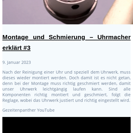
Montage und Schmierung – Uhrmacher
erklärt #3
9. Januar 2023
Nach der Reinigung einer Uhr und speziell dem Uhrwerk, muss
dieses wieder montiert werden. Doch damit ist es nicht getan,
denn bei der Montage muss richtig geschmiert werden, damit
unser Uhrwerk leichtgängig laufen kann. Sind alle
Komponenten richtig montiert und geschmiert, folgt die
Reglage, wobei das Uhrwerk justiert und richtig eingestellt wird.
Gezeitenpanther YouTube