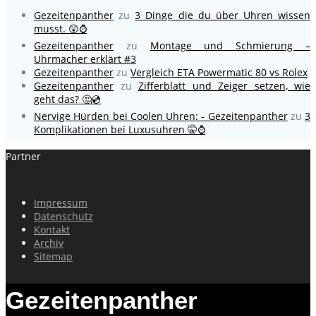
Gezeitenpanther
zu
3 Dinge die du über Uhren wissen
musst. 😲⌚
Gezeitenpanther
zu
Montage und Schmierung –
Uhrmacher erklärt #3
Gezeitenpanther
zu
Vergleich ETA Powermatic 80 vs Rolex
Gezeitenpanther
zu
Zifferblatt und Zeiger setzen, wie
geht das? 🤔💿
Nervige Hürden bei Coolen Uhren: - Gezeitenpanther
zu
3
Komplikationen bei Luxusuhren 🤫⌚
Partner
Impressum
Datenschutz
Kontakt
Archiv
Sitemap
Gezeitenpanther