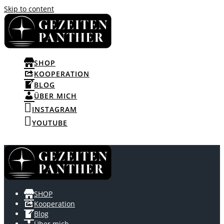
Skip to content
SHOP
KOOPERATION
BLOG
ÜBER MICH
INSTAGRAM
YOUTUBE
SHOP
Kooperation
Blog
Über mich