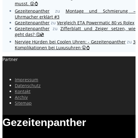
musst. 😲⌚
Gezeitenpanther
zu
Montage und Schmierung –
Uhrmacher erklärt #3
Gezeitenpanther
zu
Vergleich ETA Powermatic 80 vs Rolex
Gezeitenpanther
zu
Zifferblatt und Zeiger setzen, wie
geht das? 🤔💿
Nervige Hürden bei Coolen Uhren: - Gezeitenpanther
zu
3
Komplikationen bei Luxusuhren 🤫⌚
Partner
Impressum
Datenschutz
Kontakt
Archiv
Sitemap
Gezeitenpanther