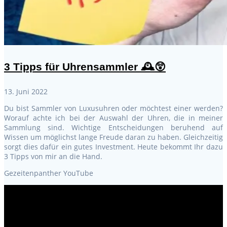
3 Tipps für Uhrensammler 🕰️😲
13. Juni 2022
Du bist Sammler von Luxusuhren oder möchtest einer werden?
Worauf achte ich bei der Auswahl der Uhren, die in meiner
Sammlung sind. Wichtige Entscheidungen beruhend auf
Wissen um möglichst lange Freude daran zu haben. Gleichzeitig
sorgt dies dafür ein gutes Investment. Heute bekommt Ihr dazu
3 Tipps von mir an die Hand.
Gezeitenpanther YouTube