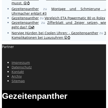
musst. 😲⌚
Gezeitenpanther
zu
Montage und Schmierung –
Uhrmacher erklärt #3
Gezeitenpanther
zu
Vergleich ETA Powermatic 80 vs Rolex
Gezeitenpanther
zu
Zifferblatt und Zeiger setzen, wie
geht das? 🤔💿
Nervige Hürden bei Coolen Uhren: - Gezeitenpanther
zu
3
Komplikationen bei Luxusuhren 🤫⌚
Partner
Impressum
Datenschutz
Kontakt
Archiv
Sitemap
Gezeitenpanther