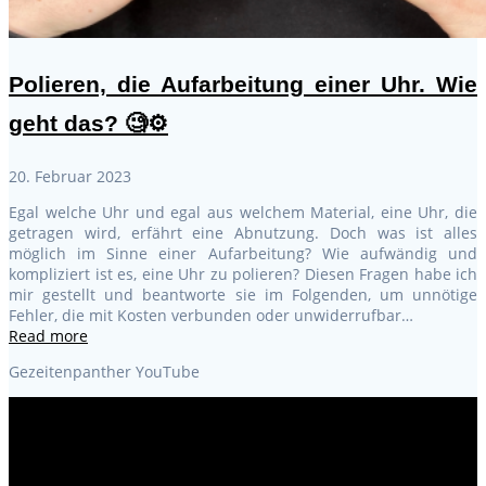
Polieren, die Aufarbeitung einer Uhr. Wie
geht das? 🧐⚙️
20. Februar 2023
Egal welche Uhr und egal aus welchem Material, eine Uhr, die
getragen wird, erfährt eine Abnutzung. Doch was ist alles
möglich im Sinne einer Aufarbeitung? Wie aufwändig und
kompliziert ist es, eine Uhr zu polieren? Diesen Fragen habe ich
mir gestellt und beantworte sie im Folgenden, um unnötige
Fehler, die mit Kosten verbunden oder unwiderrufbar…
Read more
Gezeitenpanther YouTube