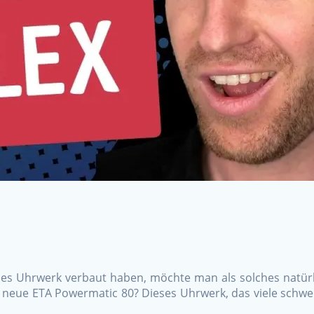
es Uhrwerk verbaut haben, möchte man als solches natür
as neue ETA Powermatic 80? Dieses Uhrwerk, das viele sch