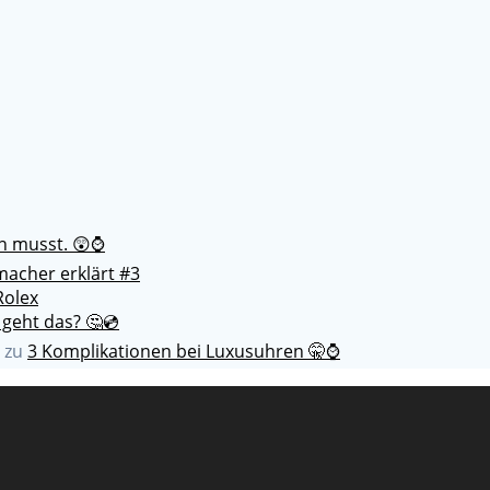
en musst. 😲⌚
acher erklärt #3
Rolex
 geht das? 🤔💿
zu
3 Komplikationen bei Luxusuhren 🤫⌚