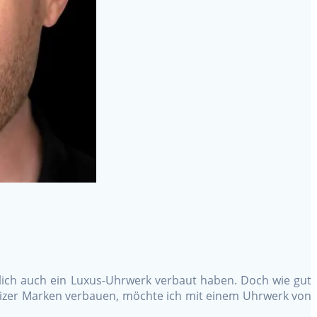
lich auch ein Luxus-Uhrwerk verbaut haben. Doch wie gut
weizer Marken verbauen, möchte ich mit einem Uhrwerk von