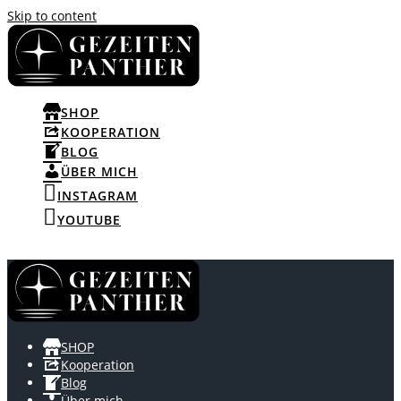
Skip to content
SHOP
KOOPERATION
BLOG
ÜBER MICH
INSTAGRAM
YOUTUBE
SHOP
Kooperation
Blog
Über mich