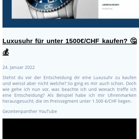
Luxusuhr für unter 1500€/CHF kaufen? 🤔
💰
24. Januar 2022
Stehst du vor der Entscheidung dir eine Luxusuhr zu kaufen
und weisst aber nicht welche? So ging es mir auch schon. Doch
wie gehe ich nun vor, was beachte ich und wonach treffe ich
eine Entscheidung? Als Beispiel habe ich mir Uhrenmarken
herausgesucht, die im Preissegment unter 1.500 €/CHF liegen.
Gezeitenpanther YouTube