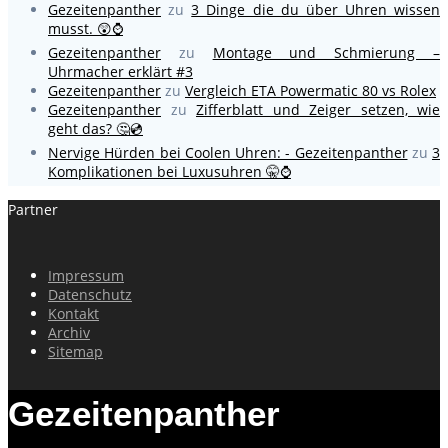
Gezeitenpanther
zu
3 Dinge die du über Uhren wissen
musst. 😲⌚
Gezeitenpanther
zu
Montage und Schmierung –
Uhrmacher erklärt #3
Gezeitenpanther
zu
Vergleich ETA Powermatic 80 vs Rolex
Gezeitenpanther
zu
Zifferblatt und Zeiger setzen, wie
geht das? 🤔💿
Nervige Hürden bei Coolen Uhren: - Gezeitenpanther
zu
3
Komplikationen bei Luxusuhren 🤫⌚
Partner
Impressum
Datenschutz
Kontakt
Archiv
Sitemap
Gezeitenpanther