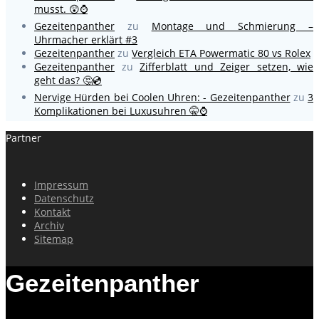
musst. 😲⌚
Gezeitenpanther
zu
Montage und Schmierung –
Uhrmacher erklärt #3
Gezeitenpanther
zu
Vergleich ETA Powermatic 80 vs Rolex
Gezeitenpanther
zu
Zifferblatt und Zeiger setzen, wie
geht das? 🤔💿
Nervige Hürden bei Coolen Uhren: - Gezeitenpanther
zu
3
Komplikationen bei Luxusuhren 🤫⌚
Partner
Impressum
Datenschutz
Kontakt
Archiv
Sitemap
Gezeitenpanther