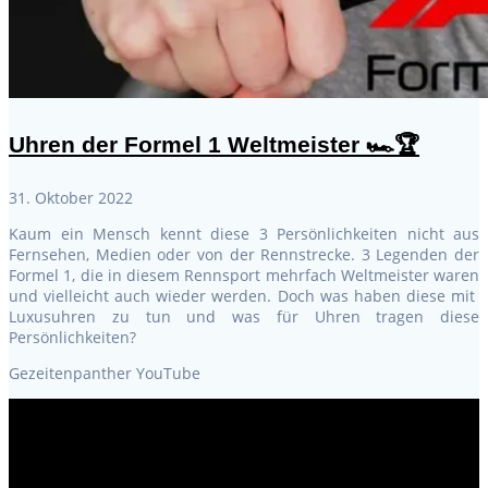
Uhren der Formel 1 Weltmeister 🏎️🏆
31. Oktober 2022
Kaum ein Mensch kennt diese 3 Persönlichkeiten nicht aus
Fernsehen, Medien oder von der Rennstrecke. 3 Legenden der
Formel 1, die in diesem Rennsport mehrfach Weltmeister waren
und vielleicht auch wieder werden. Doch was haben diese mit
Luxusuhren zu tun und was für Uhren tragen diese
Persönlichkeiten?
Gezeitenpanther YouTube