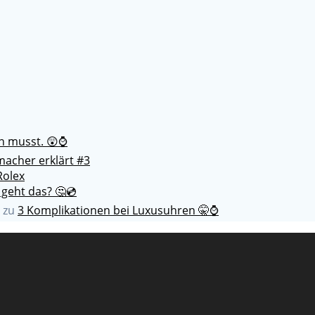
en musst. 😲⌚
acher erklärt #3
Rolex
 geht das? 🤔💿
zu
3 Komplikationen bei Luxusuhren 🤫⌚