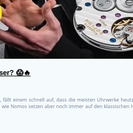
ser? 😱🔥
fällt einem schnell auf, dass die meisten Uhrwerke heut
ie Nomos setzen aber noch immer auf den klassischen Han