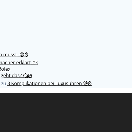
en musst. 😲⌚
acher erklärt #3
Rolex
 geht das? 🤔💿
zu
3 Komplikationen bei Luxusuhren 🤫⌚