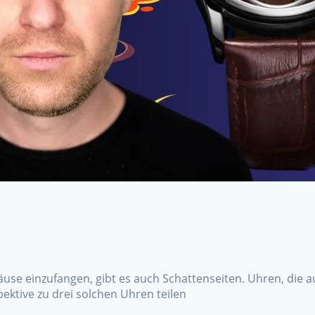
äuse einzufangen, gibt es auch Schattenseiten. Uhren, die a
ktive zu drei solchen Uhren teilen