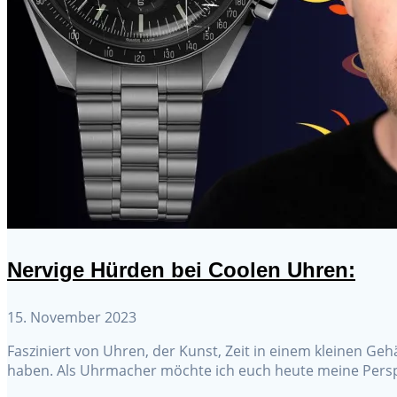
Nervige Hürden bei Coolen Uhren:
15. November 2023
Fasziniert von Uhren, der Kunst, Zeit in einem kleinen Geh
haben. Als Uhrmacher möchte ich euch heute meine Perspe