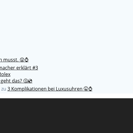
en musst. 😲⌚
acher erklärt #3
Rolex
 geht das? 🤔💿
zu
3 Komplikationen bei Luxusuhren 🤫⌚