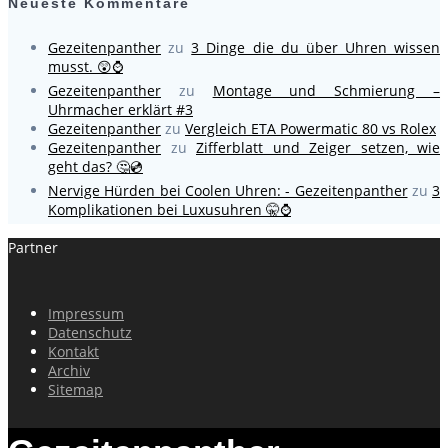
Neueste Kommentare
Gezeitenpanther
zu
3 Dinge die du über Uhren wissen
musst. 😲⌚
Gezeitenpanther
zu
Montage und Schmierung –
Uhrmacher erklärt #3
Gezeitenpanther
zu
Vergleich ETA Powermatic 80 vs Rolex
Gezeitenpanther
zu
Zifferblatt und Zeiger setzen, wie
geht das? 🤔💿
Nervige Hürden bei Coolen Uhren: - Gezeitenpanther
zu
3
Komplikationen bei Luxusuhren 🤫⌚
Partner
Impressum
Datenschutz
Kontakt
Archiv
Sitemap