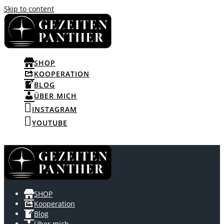
Skip to content
SHOP
KOOPERATION
BLOG
ÜBER MICH
INSTAGRAM
YOUTUBE
SHOP
Kooperation
Blog
Über mich