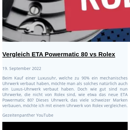
Vergleich ETA Powermatic 80 vs Rolex
19. September 2022
Beim Kauf einer Luxusuhr, welche zu 90% ein mechanisches
Uhrwerk verbaut haben, möchte man als solches natürlich auch
ein Luxus-Uhrwerk verbaut haben. Doch wie gut sind nun
Uhrwerke, die nicht von Rolex sind, wie etwa das neue ETA
Powermatic 80? Dieses Uhrwerk, das viele schweizer Marken
verbauen, möchte ich mit einem Uhrwerk von Rolex vergleichen.
Gezeitenpanther YouTube