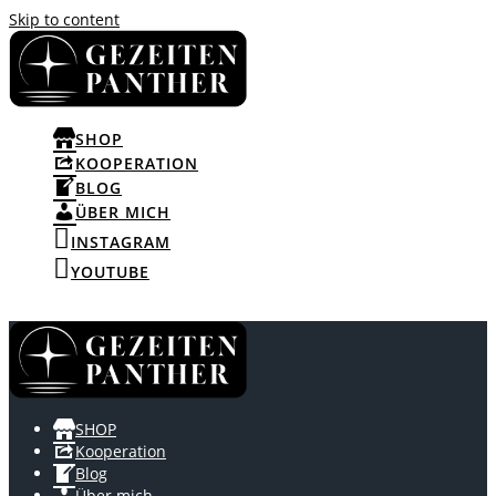
Skip to content
SHOP
KOOPERATION
BLOG
ÜBER MICH
INSTAGRAM
YOUTUBE
SHOP
Kooperation
Blog
Über mich