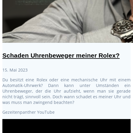
Schaden Uhrenbeweger meiner Rolex?
15. Mai 2023
Du besitzt eine Rolex oder eine mechanische Uhr mit einem
Automatik-Uhrwerk? Dann kann unter Umständen ein
Uhrenbeweger, der die Uhr aufzieht, wenn man sie gerade
nicht trägt, sinnvoll sein. Doch wann schadet es meiner Uhr und
was muss man zwingend beachten?
Gezeitenpanther YouTube