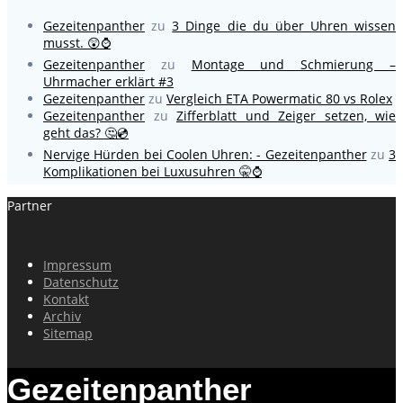
Gezeitenpanther
zu
3 Dinge die du über Uhren wissen
musst. 😲⌚
Gezeitenpanther
zu
Montage und Schmierung –
Uhrmacher erklärt #3
Gezeitenpanther
zu
Vergleich ETA Powermatic 80 vs Rolex
Gezeitenpanther
zu
Zifferblatt und Zeiger setzen, wie
geht das? 🤔💿
Nervige Hürden bei Coolen Uhren: - Gezeitenpanther
zu
3
Komplikationen bei Luxusuhren 🤫⌚
Partner
Impressum
Datenschutz
Kontakt
Archiv
Sitemap
Gezeitenpanther