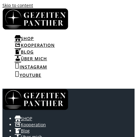
Skip to content
SHOP
KOOPERATION
BLOG
ÜBER MICH
INSTAGRAM
YOUTUBE
SHOP
Kooperation
Blog
Über mich