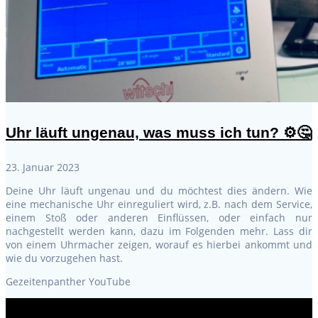
Uhr läuft ungenau, was muss ich tun? ⚙️🤔
23. Januar 2023
Deine Uhr läuft ungenau und du möchtest dies ändern. Wie
eine mechanische Uhr einreguliert wird, z.B. nach dem Service,
einem Stoß oder anderen Einflüssen, oder einfach nur
nachgestellt werden kann, dazu im Folgenden mehr. Lass dir
von einem Uhrmacher zeigen, worauf es hierbei ankommt und
wie du vorzugehen hast.
Gezeitenpanther YouTube