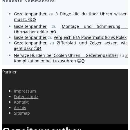
Neueste Kommentare
Gezeitenpanther
zu
3 Dinge die du über Uhren wissen
musst. 😲⌚
Gezeitenpanther
zu
Montage und Schmierung –
Uhrmacher erklärt #3
Gezeitenpanther
zu
Vergleich ETA Powermatic 80 vs Rolex
Gezeitenpanther
zu
Zifferblatt und Zeiger setzen, wie
geht das? 🤔💿
Nervige Hürden bei Coolen Uhren: - Gezeitenpanther
zu
3
Komplikationen bei Luxusuhren 🤫⌚
Partner
Impressum
Datenschutz
Kontakt
Archiv
Sitemap