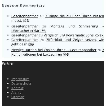
Neueste Kommentare
Gezeitenpanther
zu
3 Dinge die du über Uhren wissen
musst. 😲⌚
Gezeitenpanther
zu
Montage und Schmierung –
Uhrmacher erklärt #3
Gezeitenpanther
zu
Vergleich ETA Powermatic 80 vs Rolex
Gezeitenpanther
zu
Zifferblatt und Zeiger setzen, wie
geht das? 🤔💿
Nervige Hürden bei Coolen Uhren: - Gezeitenpanther
zu
3
Komplikationen bei Luxusuhren 🤫⌚
Partner
Impressum
Datenschutz
Kontakt
Archiv
Sitemap