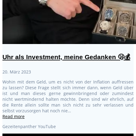
Uhr als Investment, meine Gedanken 🫢💰
20. März 2023
Wohin mit dem Geld, um es nicht von der Inflation auffressen
zu lassen? Diese Frage stellt sich immer dann, wenn Geld über
ist und man dieses gerne gewinnbringend oder zumindest
nicht wertmindernd halten möchte. Denn sind wir ehrlich, auf
die Rente allein sollte man sich nicht zu sehr verlassen und
selbst vorzusorgen hat noch nie…
Read more
Gezeitenpanther YouTube