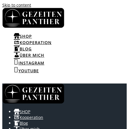
Skip to content
SHOP
KOOPERATION
BLOG
ÜBER MICH
INSTAGRAM
YOUTUBE
SHOP
Kooperation
Blog
Über mich