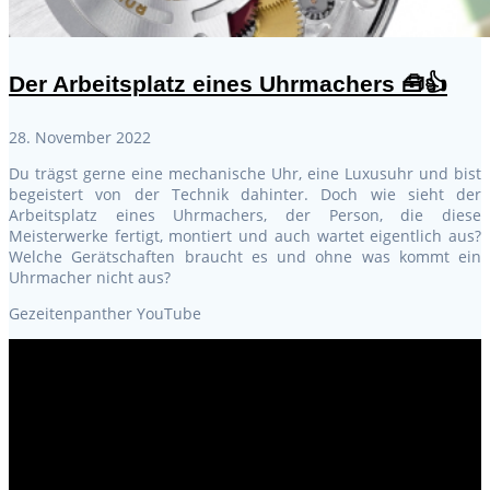
Der Arbeitsplatz eines Uhrmachers 🧰👍
28. November 2022
Du trägst gerne eine mechanische Uhr, eine Luxusuhr und bist
begeistert von der Technik dahinter. Doch wie sieht der
Arbeitsplatz eines Uhrmachers, der Person, die diese
Meisterwerke fertigt, montiert und auch wartet eigentlich aus?
Welche Gerätschaften braucht es und ohne was kommt ein
Uhrmacher nicht aus?
Gezeitenpanther YouTube