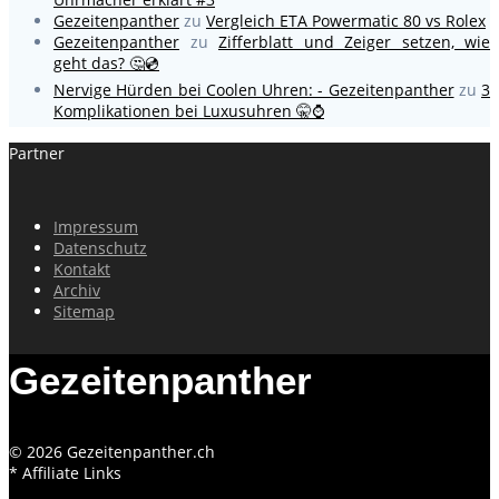
Gezeitenpanther
zu
Vergleich ETA Powermatic 80 vs Rolex
Gezeitenpanther
zu
Zifferblatt und Zeiger setzen, wie
geht das? 🤔💿
Nervige Hürden bei Coolen Uhren: - Gezeitenpanther
zu
3
Komplikationen bei Luxusuhren 🤫⌚
Partner
Impressum
Datenschutz
Kontakt
Archiv
Sitemap
Gezeitenpanther
© 2026 Gezeitenpanther.ch
* Affiliate Links