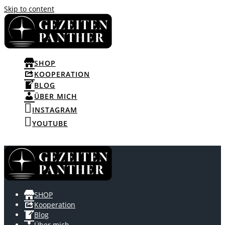
Skip to content
SHOP
KOOPERATION
BLOG
ÜBER MICH
INSTAGRAM
YOUTUBE
SHOP
Kooperation
Blog
Über mich