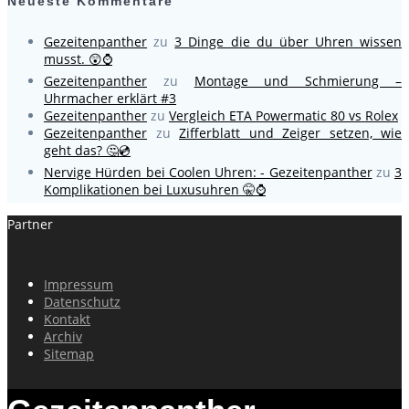
Neueste Kommentare
Gezeitenpanther
zu
3 Dinge die du über Uhren wissen
musst. 😲⌚
Gezeitenpanther
zu
Montage und Schmierung –
Uhrmacher erklärt #3
Gezeitenpanther
zu
Vergleich ETA Powermatic 80 vs Rolex
Gezeitenpanther
zu
Zifferblatt und Zeiger setzen, wie
geht das? 🤔💿
Nervige Hürden bei Coolen Uhren: - Gezeitenpanther
zu
3
Komplikationen bei Luxusuhren 🤫⌚
Partner
Impressum
Datenschutz
Kontakt
Archiv
Sitemap