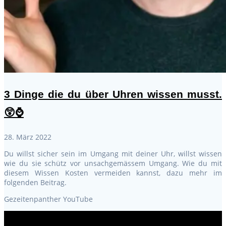
3 Dinge die du über Uhren wissen musst.
😲⌚
28. März 2022
Du willst sicher sein im Umgang mit deiner Uhr, willst wissen
wie du sie schütz vor unsachgemässem Umgang. Wie du mit
diesem Wissen Kosten vermeiden kannst, dazu mehr im
folgenden Beitrag.
Gezeitenpanther YouTube