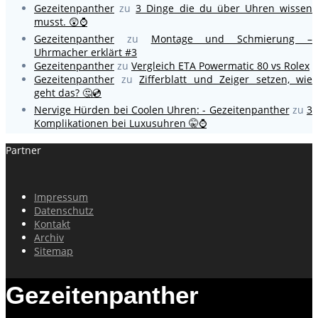
Gezeitenpanther
zu
3 Dinge die du über Uhren wissen
musst. 😲⌚
Gezeitenpanther
zu
Montage und Schmierung –
Uhrmacher erklärt #3
Gezeitenpanther
zu
Vergleich ETA Powermatic 80 vs Rolex
Gezeitenpanther
zu
Zifferblatt und Zeiger setzen, wie
geht das? 🤔💿
Nervige Hürden bei Coolen Uhren: - Gezeitenpanther
zu
3
Komplikationen bei Luxusuhren 🤫⌚
Partner
Impressum
Datenschutz
Kontakt
Archiv
Sitemap
Gezeitenpanther