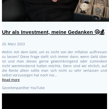
Uhr als Investment, meine Gedanken 🫢💰
20. März 2023
Wohin mit dem Geld, um es nicht von der Inflation auffressen
zu lassen? Diese Frage stellt sich immer dann, wenn Geld über
ist und man dieses gerne gewinnbringend oder zumindest
nicht wertmindernd halten möchte. Denn sind wir ehrlich, auf
die Rente allein sollte man sich nicht zu sehr verlassen und
selbst vorzusorgen hat noch nie…
Read more
Gezeitenpanther YouTube