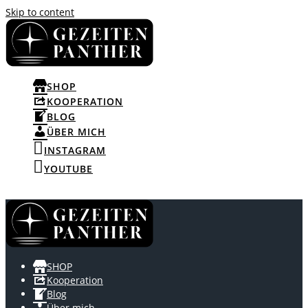
Skip to content
SHOP
KOOPERATION
BLOG
ÜBER MICH
INSTAGRAM
YOUTUBE
SHOP
Kooperation
Blog
Über mich