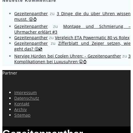
Neueste Kommentare
Gezeitenpanther
zu
3 Dinge die du über Uhren wissen
musst. 😲⌚
Gezeitenpanther
zu
Montage und Schmierung –
Uhrmacher erklärt #3
Gezeitenpanther
zu
Vergleich ETA Powermatic 80 vs Rolex
Gezeitenpanther
zu
Zifferblatt und Zeiger setzen, wie
geht das? 🤔💿
Nervige Hürden bei Coolen Uhren: - Gezeitenpanther
zu
3
Komplikationen bei Luxusuhren 🤫⌚
Partner
Impressum
Datenschutz
Kontakt
Archiv
Sitemap