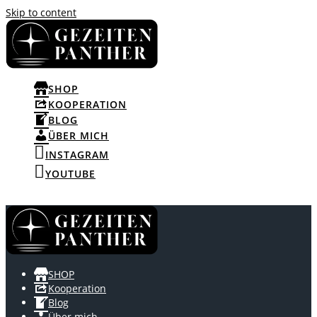
Skip to content
SHOP
KOOPERATION
BLOG
ÜBER MICH
INSTAGRAM
YOUTUBE
SHOP
Kooperation
Blog
Über mich