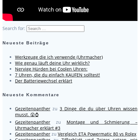
Search for:
Neueste Beiträge
Werkzeuge die ich verwende (Uhrmacher)
Wie genau läuft deine Uhr wirklich?
Nervige Hürden bei Coolen Uhren:
7 Uhren, die du einfach KAUFEN solltest!
Der Batteriewechsel erklärt
Neueste Kommentare
Gezeitenpanther
zu
3 Dinge die du über Uhren wissen
musst. 😲⌚
Gezeitenpanther
zu
Montage und Schmierung –
Uhrmacher erklärt #3
Gezeitenpanther
zu
Vergleich ETA Powermatic 80 vs Rolex
Gezeitenpanther
zu
Zifferblatt und Zeiger setzen, wie