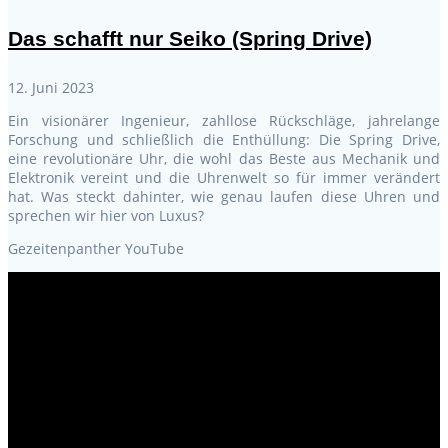
Das schafft nur Seiko (Spring Drive)
12. Juni 2023
Ein visionärer Ingenieur, zahllose Rückschläge, jahrelange
Forschung und schließlich die Enthüllung: Die Spring Drive,
eine revolutionäre Uhr, die wohl das Beste aus Mechanik und
Elektronik vereint und die Uhrenwelt so für immer verändert
hat. Was steckt dahinter, wie genau laufen diese Uhren und
sprechen wir hier von Luxus?
Gezeitenpanther YouTube