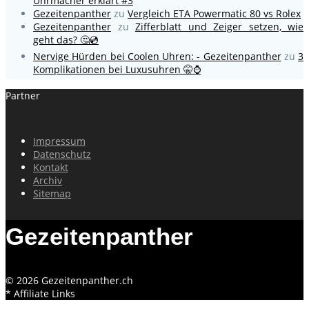
Uhrmacher erklärt #3
Gezeitenpanther
zu
Vergleich ETA Powermatic 80 vs Rolex
Gezeitenpanther
zu
Zifferblatt und Zeiger setzen, wie
geht das? 🤔💿
Nervige Hürden bei Coolen Uhren: - Gezeitenpanther
zu
3
Komplikationen bei Luxusuhren 🤫⌚
Partner
Impressum
Datenschutz
Kontakt
Archiv
Sitemap
Gezeitenpanther
© 2026 Gezeitenpanther.ch
* Affiliate Links