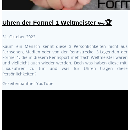
Uhren der Formel 1 Weltmeister 🏎️🏆
31. Oktober 2022
Kaum ein Mensch kennt diese 3 Persönlichkeiten nicht aus
Fernsehen, Medien oder von der Rennstrecke. 3 Legenden der
Formel 1, die in diesem Rennsport mehrfach Weltmeister waren
und vielleicht auch wieder werden. Doch was haben diese mit
Luxusuhren zu tun und was für Uhren tragen diese
Persönlichkeiten?
Gezeitenpanther YouTube