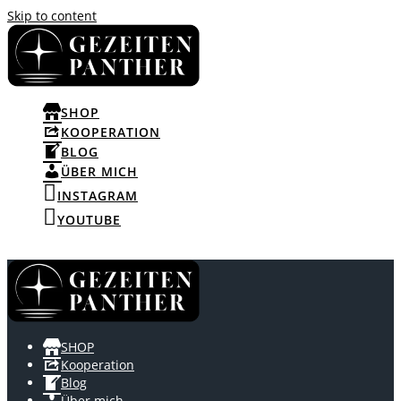
Skip to content
SHOP
KOOPERATION
BLOG
ÜBER MICH
INSTAGRAM
YOUTUBE
SHOP
Kooperation
Blog
Über mich