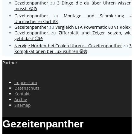
Gezeitenpanther
zu
3 Dinge die du über Uhren wissen
musst. 😲⌚
Gezeitenpanther
zu
Montage und Schmierung –
Uhrmacher erklärt #3
Gezeitenpanther
zu
Vergleich ETA Powermatic 80 vs Rolex
Gezeitenpanther
zu
Zifferblatt und Zeiger setzen, wie
geht das? 🤔💿
Nervige Hürden bei Coolen Uhren: - Gezeitenpanther
zu
3
Komplikationen bei Luxusuhren 🤫⌚
Partner
Impressum
Datenschutz
Kontakt
Archiv
Sitemap
Gezeitenpanther