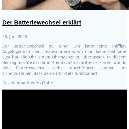
Der Batteriewechsel erklärt
26. Juni 2023
Der Batteriewechsel bei einer Uhr kann eine knifflige
Angelegenheit sein, insbesondere wenn man keine Zeit oder
Lust hat, die Uhr einem Uhrmacher zu überlassen. In diesem
Beitrag möchte ich dir in 4 einfachen Schritten erklären, wie du
den Batteriewechsel selbst durchführen kannst, um
sicherzustellen, dass deine Uhr stets funktioniert.
Gezeitenpanther YouTube