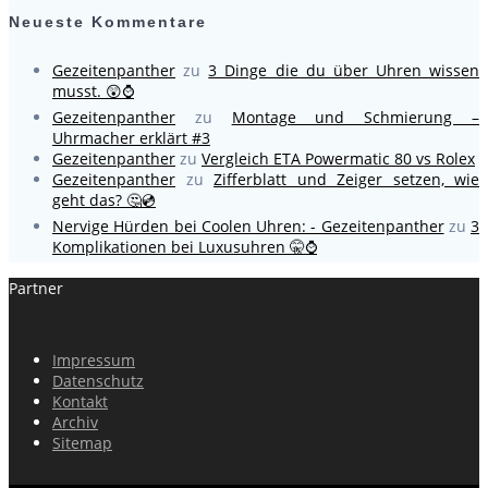
Neueste Kommentare
Gezeitenpanther
zu
3 Dinge die du über Uhren wissen
musst. 😲⌚
Gezeitenpanther
zu
Montage und Schmierung –
Uhrmacher erklärt #3
Gezeitenpanther
zu
Vergleich ETA Powermatic 80 vs Rolex
Gezeitenpanther
zu
Zifferblatt und Zeiger setzen, wie
geht das? 🤔💿
Nervige Hürden bei Coolen Uhren: - Gezeitenpanther
zu
3
Komplikationen bei Luxusuhren 🤫⌚
Partner
Impressum
Datenschutz
Kontakt
Archiv
Sitemap