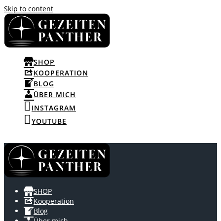
Skip to content
SHOP
KOOPERATION
BLOG
ÜBER MICH
INSTAGRAM
YOUTUBE
SHOP
Kooperation
Blog
Über mich