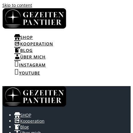
Skip to content
SHOP
KOOPERATION
BLOG
ÜBER MICH
INSTAGRAM
YOUTUBE
SHOP
Kooperation
Blog
Über mich