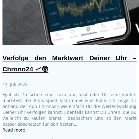
Verfolge den Marktwert Deiner Uhr –
Chrono24 📈😲
11. Juli 2022
Egal ob Du schon eine Luxusuhr hast oder Dir eine kaufen
möchtest, der Preis spielt fast immer eine Rolle. Ich zeige Dir
anhand der App Chrono24 wie einfach Du die Wertentwicklung
Deiner Uhr verfolgen kannst. Ebenfalls kannst Du Uhren, die Du
vielleicht zu kaufen planst, beobachten und so den Markt
besser abschätzen für den besten…
Read more