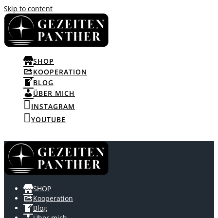
Skip to content
SHOP
KOOPERATION
BLOG
ÜBER MICH
INSTAGRAM
YOUTUBE
SHOP
Kooperation
Blog
Über mich