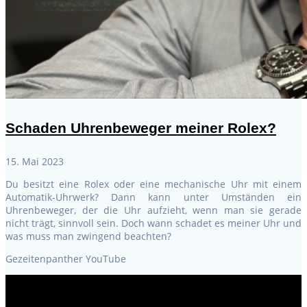
Schaden Uhrenbeweger meiner Rolex?
15. Mai 2023
Du besitzt eine Rolex oder eine mechanische Uhr mit einem
Automatik-Uhrwerk? Dann kann unter Umständen ein
Uhrenbeweger, der die Uhr aufzieht, wenn man sie gerade
nicht trägt, sinnvoll sein. Doch wann schadet es meiner Uhr und
was muss man zwingend beachten?
Gezeitenpanther YouTube