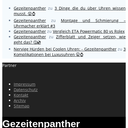
Gezeitenpanther
zu
3 Dinge die du über Uhren wissen
musst. 😲⌚
Gezeitenpanther
zu
Montage und Schmierung –
Uhrmacher erklärt #3
Gezeitenpanther
zu
Vergleich ETA Powermatic 80 vs Rolex
Gezeitenpanther
zu
Zifferblatt und Zeiger setzen, wie
geht das? 🤔💿
Nervige Hürden bei Coolen Uhren: - Gezeitenpanther
zu
3
Komplikationen bei Luxusuhren 🤫⌚
Partner
Impressum
Datenschutz
Kontakt
Archiv
Sitemap
Gezeitenpanther