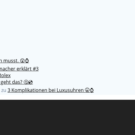
en musst. 😲⌚
acher erklärt #3
Rolex
 geht das? 🤔💿
zu
3 Komplikationen bei Luxusuhren 🤫⌚