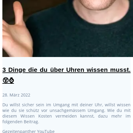
3 Dinge die du über Uhren wissen musst.
😲⌚
28. März 2022
Du willst sicher sein im Umgang mit deiner Uhr, willst wissen
wie du sie schütz vor unsachgemässem Umgang. Wie du mit
diesem Wissen Kosten vermeiden kannst, dazu mehr im
folgenden Beitrag.
Gezeitenpanther YouTube