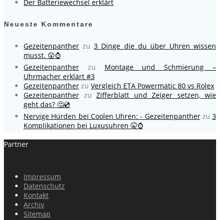
Der Batteriewechsel erklärt
Neueste Kommentare
Gezeitenpanther
zu
3 Dinge die du über Uhren wissen
musst. 😲⌚
Gezeitenpanther
zu
Montage und Schmierung –
Uhrmacher erklärt #3
Gezeitenpanther
zu
Vergleich ETA Powermatic 80 vs Rolex
Gezeitenpanther
zu
Zifferblatt und Zeiger setzen, wie
geht das? 🤔💿
Nervige Hürden bei Coolen Uhren: - Gezeitenpanther
zu
3
Komplikationen bei Luxusuhren 🤫⌚
Partner
Impressum
Datenschutz
Kontakt
Archiv
Sitemap