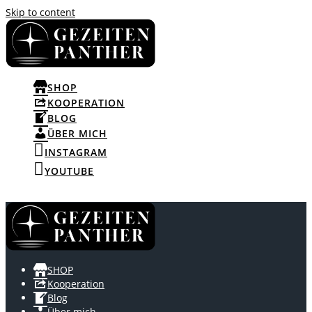
Skip to content
SHOP
KOOPERATION
BLOG
ÜBER MICH
INSTAGRAM
YOUTUBE
SHOP
Kooperation
Blog
Über mich