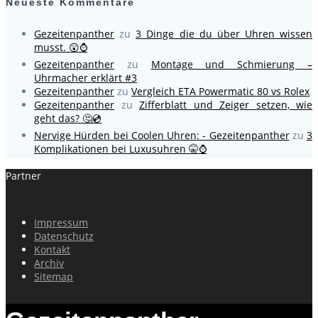
Neueste Kommentare
Gezeitenpanther
zu
3 Dinge die du über Uhren wissen
musst. 😲⌚
Gezeitenpanther
zu
Montage und Schmierung –
Uhrmacher erklärt #3
Gezeitenpanther
zu
Vergleich ETA Powermatic 80 vs Rolex
Gezeitenpanther
zu
Zifferblatt und Zeiger setzen, wie
geht das? 🤔💿
Nervige Hürden bei Coolen Uhren: - Gezeitenpanther
zu
3
Komplikationen bei Luxusuhren 🤫⌚
Partner
Impressum
Datenschutz
Kontakt
Archiv
Sitemap